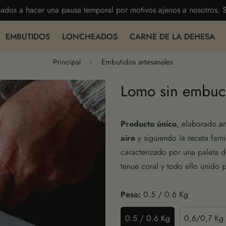
ados a hacer una pausa temporal por motivos ajenos a nosotros. S
EMBUTIDOS
LONCHEADOS
CARNE DE LA DEHESA
Principal
Embutidos artesanales
Lomo sin embuc
Producto único
, elaborado ar
aire
y siguiendo la receta fam
caracterizado por una paleta d
tenue coral y todo ello unido 
Peso:
0.5 / 0.6 Kg
0.5 / 0.6 Kg
0,6/0,7 Kg