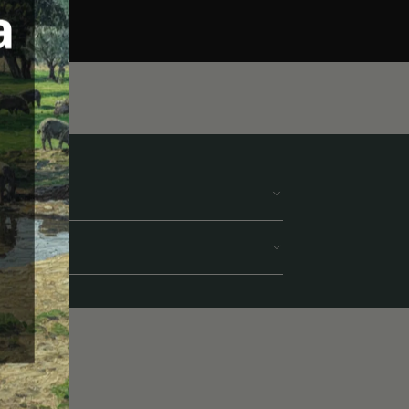
ión, sino la esencia de nuestro origen
, y
331iii, E-301)
Reserva de la Biosfera de la Meseta
o, donde la conservación del ecosistema es
E-301)