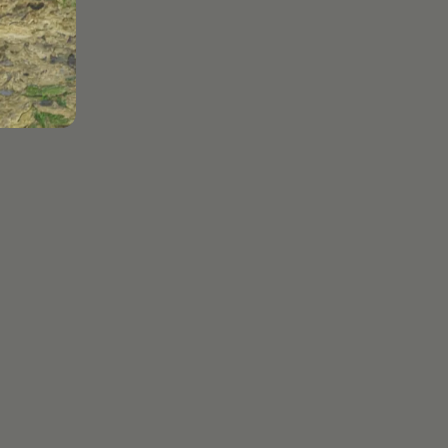
Cada 100g
1.447 Kj / 347 Kcal
22,90 gr
8,90 gr
<0,50 gr
<0,50 gr
35,30 gr
3,00 gr